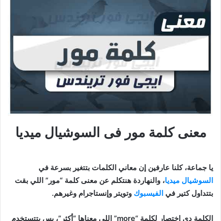
معنى كلمة مور فى السوشيال ميديا
يا جماعة، كلنا عارفين إن معاني الكلمات بتتغير بسرعة في
السوشيال ميديا
، والنهاردة هنتكلم عن معنى كلمة “مور” اللي بقت
بتتداول كتير في
الفيسبوك
وتويتر وإنستاجرام وغيرهم.
الكلمة دي إختصار لكلمة “more” اللي معناها “أكثر”، بس بتتستخدم