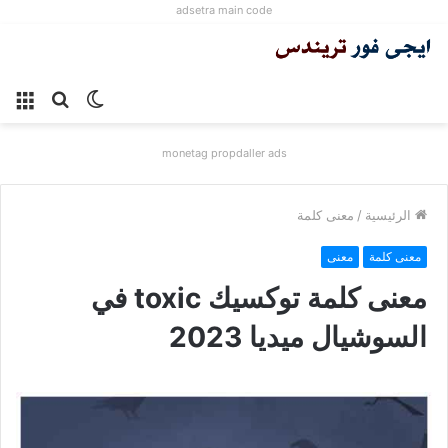
adsetra main code
الوضع
بحث
الق
المظلم
عن
monetag propdaller ads
الرئيسية
/
معنى كلمة
معنى كلمة
معنى
معنى كلمة توكسيك toxic في
السوشيال ميديا 2023