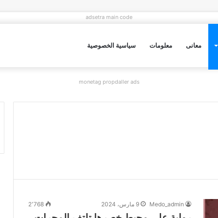
adsetra main code
معانى
معلومات
سياسية الخصوصية
monetag propdaller ads
Medo_admin
9 مارس، 2024
2٬768
رواية على محيط خصرها تلتف المجرات