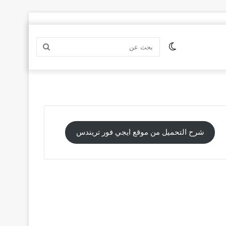
الوضع
بحث
المظلم
عن
شرح التحميل من موقع ايجي فور تريندس