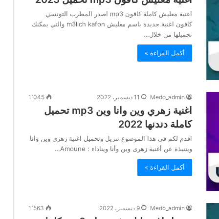
اغنية معليش كاملة كافون mp3 اصدر المطرب التونسي
كافون اغنية جديدة باسم معليش m3lich kafon والتي يمكنك
تحميلها من خلال…
أكمل القراءة »
Medo_admin
11 ديسمبر، 2022
1٬045
اغنية زهري وين وانا وين mp3 تحميل
كاملة دندنها 2022
اقدم لكم فى هذا الموضوع تنزيل وتحميل اغنية زهرى وين وانا
ويننبذة عن أغنية زهرى وين وأنا ويناداء : Amoune…
أكمل القراءة »
Medo_admin
9 ديسمبر، 2022
1٬563