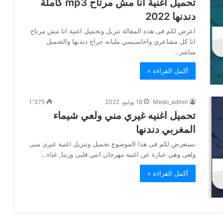
تحميل اغنية انا مش مرتاح mp3 كاملة
دندنها 2022
اعرض لكم فى هذه المقالة تنزيل وتحميل اغنية انا مش مرتاح
انا كل مشاعري واحاسيسي مليانه جراح دندنها والتحميل
مباشر…
أكمل القراءة »
Medo_admin
18 يوليو، 2022
1٬375
تحميل اغنيه غيري مني ولعي شيماء
المغربي دندنها
نستعرض لكم فى هذا الموضوع تحميل وتنزيل اغنية غيرى منى
ولعى وهي عبارة عن اغنية مهرجان انتي قلبى وربنا, غناء…
أكمل القراءة »