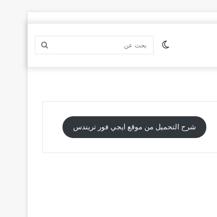
الوضع
بحث
المظلم
عن
شرح التحميل من موقع ايجي فور تريندس