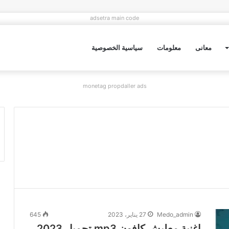
adsetra main code
معانى
معلومات
سياسية الخصوصية
monetag propdaller ads
Medo_admin
27 يناير، 2023
645
اغنية معليش كافون mp3 تحميل 2023