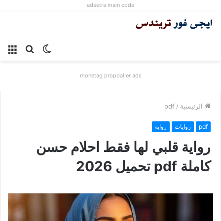
adsetra main code
الوضع
بحث
الق
المظلم
عن
monetag propdaller ads
الرئيسية
/
pdf
pdf
روايات
رواية
رواية قلبي لها فقط احلام حسن
كاملة pdf تحميل 2026