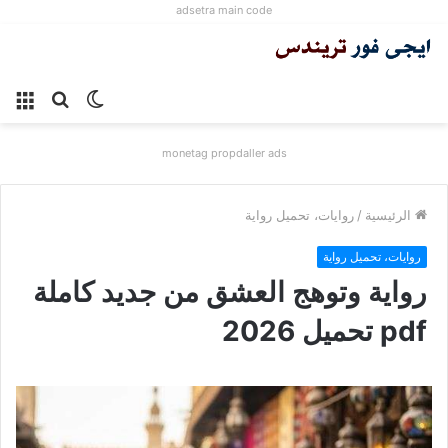
adsetra main code
الوضع
بحث
الق
المظلم
عن
monetag propdaller ads
الرئيسية
/
روايات، تحميل رواية
روايات، تحميل رواية
رواية وتوهج العشق من جديد كاملة
pdf تحميل 2026