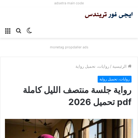
adsetra main code
الوضع
بحث
الق
المظلم
عن
monetag propdaller ads
الرئيسية
/
روايات، تحميل رواية
روايات، تحميل رواية
رواية جلسة منتصف الليل كاملة
pdf تحميل 2026