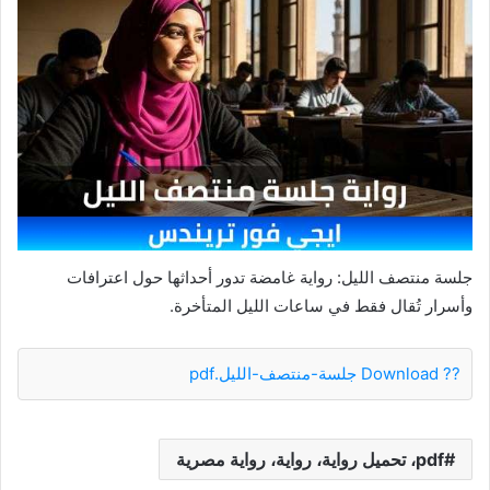
جلسة منتصف الليل: رواية غامضة تدور أحداثها حول اعترافات
وأسرار تُقال فقط في ساعات الليل المتأخرة.
?? Download جلسة-منتصف-الليل.pdf
pdf، تحميل رواية، رواية، رواية مصرية