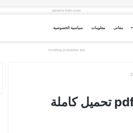
adsetra main code
معانى
معلومات
سياسية الخصوصية
monetag propdaller ads
رواية عريس الغفلة pdf تحميل كاملة