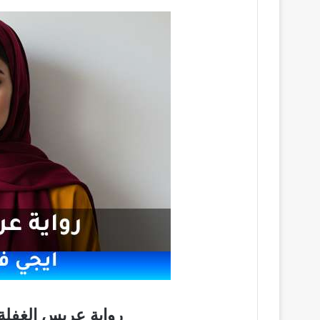
رواية عريس الغفلة pdf تحميل كاملة 25