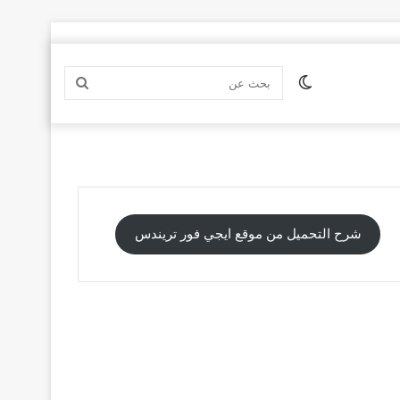
الوضع
بحث
المظلم
عن
شرح التحميل من موقع ايجي فور تريندس