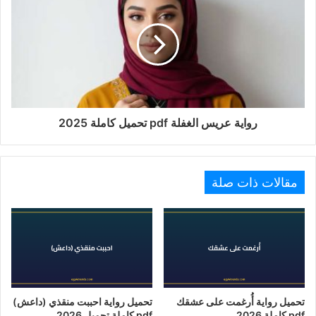
رواية عريس الغفلة pdf تحميل كاملة 2025
مقالات ذات صلة
تحميل رواية أُرغمت على عشقك
تحميل رواية احببت منقذي (داعش)
pdf كاملة 2026
pdf كاملة تحميل 2026