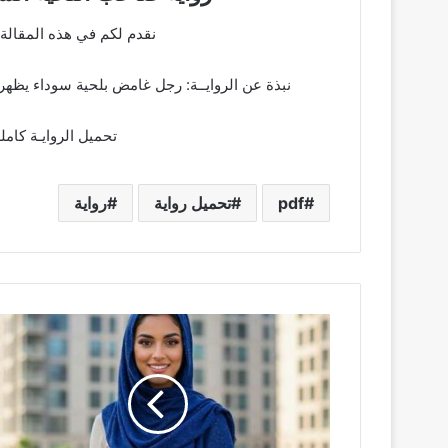
نقدم لكم في هذه المقالة
نبذة عن الروايــة: رجل غامض بلحية سوداء يظهر 
تحميل الروايـة كامل
pdf
تحميل رواية
رواية