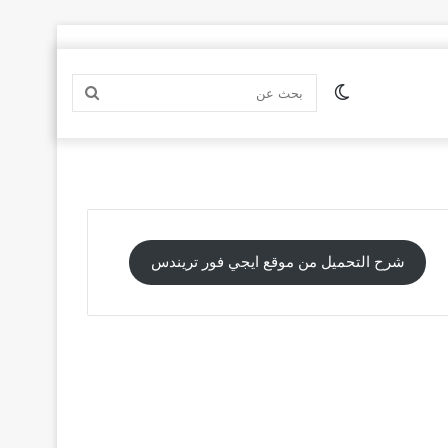
الوضع
بحث
المظلم
عن
شرح التحميل من موقع ايجي فور تريندس