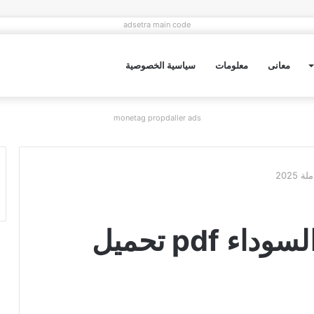
adsetra main code
معانى
معلومات
سياسية الخصوصية
monetag propdaller ads
رواية صاحب اللحية السوداء pdf تحميل