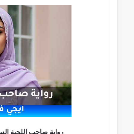
رواية صاحب اللحية السوداء pdf تحميل كا