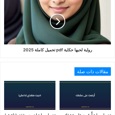
رواية لحبها حكاية pdf تحميل كاملة 2025
مقالات ذات صلة
تحميل رواية أُرغمت على عشقك
تحميل رواية احببت منقذي (داعش)