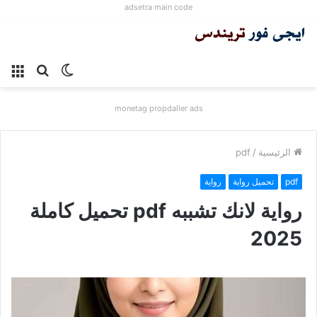
adsetra main code
الوضع
بحث
الق
المظلم
عن
monetag propdaller ads
الرئيسية
/
pdf
pdf
تحميل رواية
رواية
رواية لانك تشببه pdf تحميل كاملة
2025