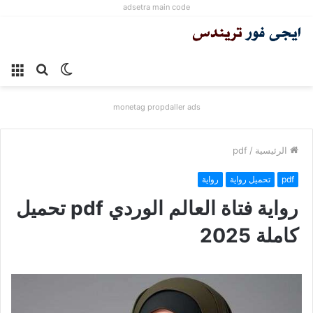
adsetra main code
الوضع
بحث
الق
المظلم
عن
monetag propdaller ads
الرئيسية
/
pdf
pdf
تحميل رواية
رواية
رواية فتاة العالم الوردي pdf تحميل
كاملة 2025