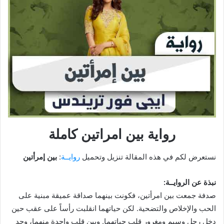
رواية بين امراتين كاملة
نستعرض لكم في هذه المقالة تنزيل وتحميل
روايــة
:
بين إمرأتين
نبذة عن الروايــة:
صدفة جمعت بين امرأتين، فكونت بينهما صداقة عميقة مبنية على
الحب والإخلاص والتضحية. لكن حياتهما انقلبت رأساً على عقب حين
دخل رجل وسيم ومغرور قلب حياتهما. وبين قلب واحدة منهما، وجد