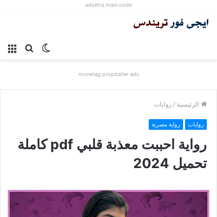
adsetra main code
الوضع
بحث
الق
المظلم
عن
monetag propdaller ads
الرئيسية
/
روايات
روايات
رواية مصرية
رواية احببت معذبة قلبي pdf كاملة
تحميل 2024