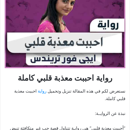
رواية احببت معذبة قلبي كاملة
نستعرض لكم في هذه المقالة تنزيل وتحميل
رواية
احببت معذبة
قلبي كاملة.
نبذة عن الروايــة:
“أحببت معذبة قلبي” هي روايـة تتناول قصة حب غير متكافئة تنبض