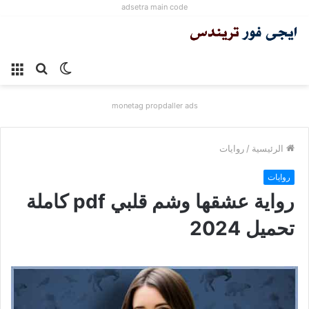
adsetra main code
الوضع
بحث
الق
المظلم
عن
monetag propdaller ads
الرئيسية
/
روايات
روايات
رواية عشقها وشم قلبي pdf كاملة
تحميل 2024