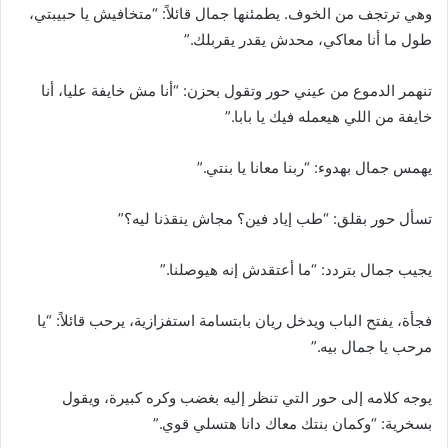
وهي ترتجف من الخوف. يطمئنها جمال قائلاً: “متخافيش يا حبيبتي،
طول ما أنا معاكي، محدش يقدر يقربلك.”
تنهمر الدموع من عيني حور وتقول بحزن: “أنا مش خايفة عليا، أنا
خايفة من اللي هيعمله فيك يا بابا.”
يهمس جمال بهدوء: “ربنا معانا يا بنتي.”
تسأل حور بقلق: “طب إياد فين؟ مجاش ينقذنا ليه؟”
يجيب جمال بتردد: “ما أعتقدش إنه هيوصلنا.”
فجأة، يفتح الباب ويدخل ريان بابتسامة استفزازية، يرحب قائلاً: “يا
مرحب يا جمال بيه.”
يوجه كلامه إلى حور التي تنظر إليه بغضب وكره كبيرة، ويقول
بسخرية: “وكمان بنتك معاك دانا هتسلي قوي.”