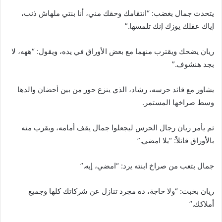
يتحدث جمال بغضب: “انتقامك وحقك مني، أنا بنتي ملهاش ذنب،
إياك عقلك يوزك إنك تلمسها.”
ريان يضحك ويقترب منهما مع بعض الأوراق في يده، ويقول: “ههه، لا
بجد هنشوف.”
يشاور مع قائد حرسه، رشاد، الذي ينزع حور من بين أحضان والدها
وسط صراخها المستمر.
ثم يأمر ريان رجال الحرس ليجعلوا جمال يقف أمامه، ويقرب منه
بالأوراق قائلاً: “يلا امضي.”
جمال بتعب من صراخ ابنته يرد: “امضي، إيه.”
ريان بخبث: “ولا حاجة، ده مجرد تنازل عن شركاتك كلها وجميع
أملاكك.”