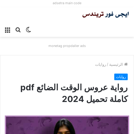
adsetra main code
الوضع
بحث
الق
المظلم
عن
monetag propdaller ads
الرئيسية
/
روايات
روايات
رواية عروس الوقت الضائع pdf
كاملة تحميل 2024