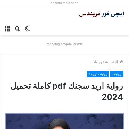
adsetra main code
الوضع
بحث
الق
المظلم
عن
monetag propdaller ads
الرئيسية
/
روايات
روايات
رواية مترجمة
رواية اريد سجنك pdf كاملة تحميل
2024