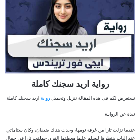
رواية اريد سجنك كاملة
نستعرض لكم في هذه المقالة تنزيل وتحميل
رواية
اريد سجنك كاملة
نبذة عن الروايـة
عندما نزلت تارا من غرفة نومها، وجدت هناك ضيفان، وكان ستاماتي
عند الباب ينتظرها ليسلم عليها معطفها الفرو. حملقت تارا في جمال