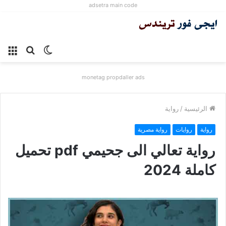
adsetra main code
الوضع
بحث
الق
المظلم
عن
monetag propdaller ads
الرئيسية
/
رواية
رواية
روايات
رواية مصرية
رواية تعالي الى جحيمي pdf تحميل
كاملة 2024