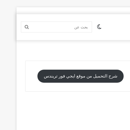
الوضع
بحث
المظلم
عن
شرح التحميل من موقع ايجي فور تريندس