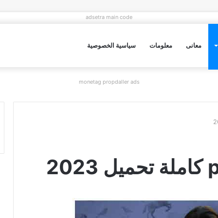
adsetra main code
معانى
معلومات
سياسية الخصوصية
monetag propdaller ads