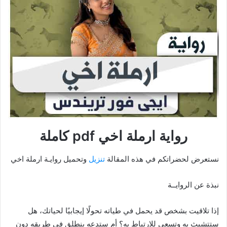
رواية ارملة اخي pdf كاملة
نستعرض لحضراتكم في هذه المقالة
تنزيل
وتحميل روايـة ارملة اخي
نبذة عن الروايــة
إذا تلاقيت بشخص قد يحمل في طياته تحولًا إيجابيًا لحياتك، هل
ستتشبث به وتسعى للارتباط به؟ أم ستدعه ينطلق في طريقه دون