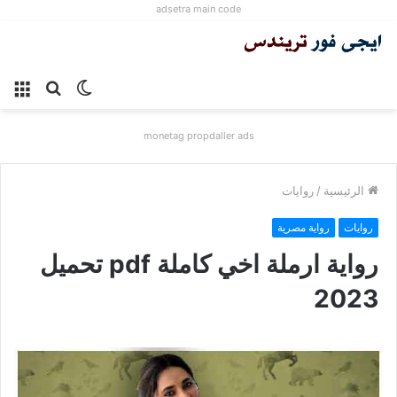
adsetra main code
الوضع
بحث
الق
المظلم
عن
monetag propdaller ads
الرئيسية
/
روايات
روايات
رواية مصرية
رواية ارملة اخي كاملة pdf تحميل
2023