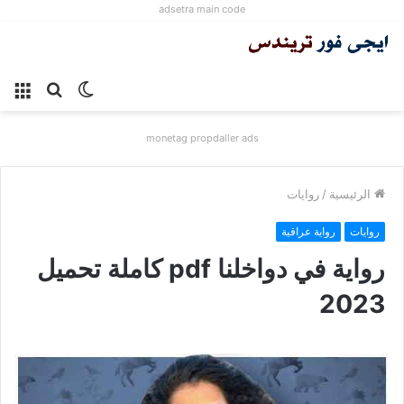
adsetra main code
الوضع
بحث
الق
المظلم
عن
monetag propdaller ads
الرئيسية
/
روايات
روايات
رواية عراقية
رواية في دواخلنا pdf كاملة تحميل
2023