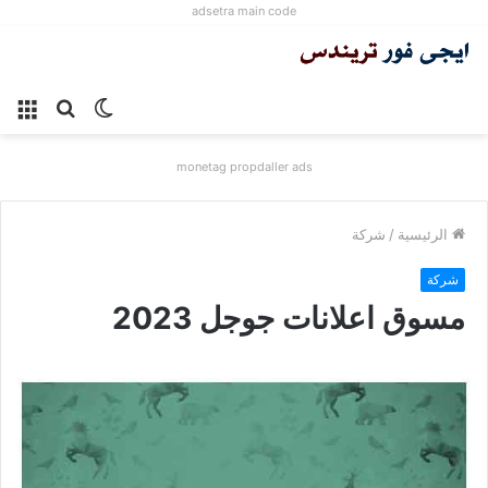
adsetra main code
الوضع
بحث
الق
المظلم
عن
monetag propdaller ads
الرئيسية
/
شركة
شركة
مسوق اعلانات جوجل 2023