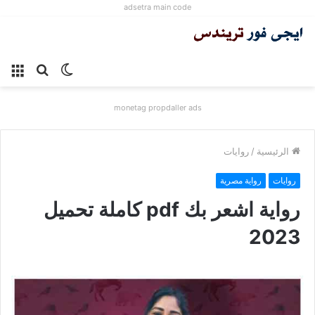
adsetra main code
الوضع
بحث
الق
المظلم
عن
monetag propdaller ads
الرئيسية
/
روايات
روايات
رواية مصرية
رواية اشعر بك pdf كاملة تحميل
2023