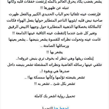
يشعر بغضب يكاد يحرق العالم بأكمله إرتفعت خفقات قلبه وكأنها
تنبئه عن ظهورها !!
فإرتفعت عينه تلقائيا نحو الباب الحديدي الكبير وبالفعل ظهرت
صاحبة نبض قلبه !بثوبها الناعم المتطاير حولها بفعل الهواء فكانت
كالملائكة بخصلاتها الذهبية المتطايرة حول وجهها الابيض الرقيق
وتغير كل شئ عندما إلتقطت عينه الثاقبة عينها الدامعة !!
غامت عينه وتحولت نظراته للقسوة يشعر بنبضها .. يشعر بعينها
ورسائلها الصامتة ..
يشعر بها !!
إبتلعت ريقها وهي تنظر له بخوف تري بنبض عروقه!..
تتلقي عينها رسائله الغاضبة ونظراته المشتعلة تشعر بنبضه داخل
صدرها هي وبقوة !..
تشعر بقبضته تؤلمها وكأنها ممسكة بها! ..
تشعر بكل شئ .. تشعر به !!
تحميل رواية اشعر بك كاملة
اضغط هنا
للتحميل