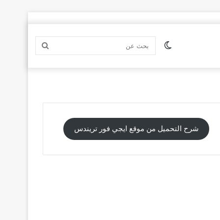
الوضع
بحث
المظلم
عن
شرح التحميل من موقع ايجي فور تريندس