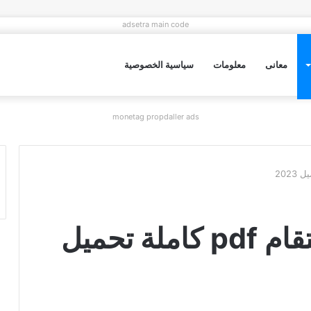
adsetra main code
معانى
معلومات
سياسية الخصوصية
monetag propdaller ads
رواية وعد اسيرة الانتقام pdf كاملة تحميل