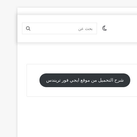
الوضع
بحث
المظلم
عن
شرح التحميل من موقع ايجي فور تريندس