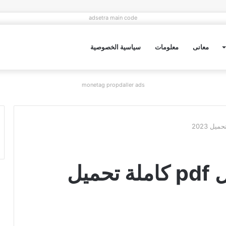
adsetra main code
معانى
معلومات
سياسية الخصوصية
monetag propdaller ads
رواية فراس ابن الليل pdf كاملة تحميل