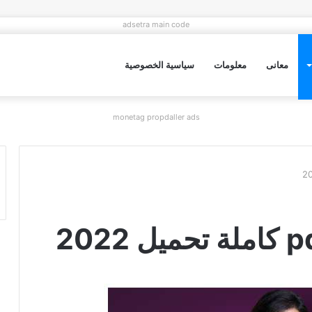
adsetra main code
معانى
معلومات
سياسية الخصوصية
monetag propdaller ads