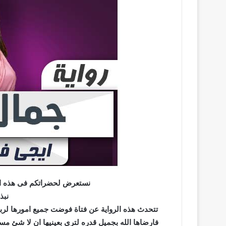
نستعرض لحضراتكم فى هذه الم
نبذ
تتحدث هذه الرواية عن فتاة فوضت جميع امورها لربها
فارضاها الله بجميل قدره لترى بعينيها ان لا شئ مس