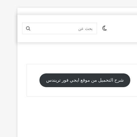
الوضع
بحث
المظلم
عن
شرح التحميل من موقع ايجي فور تريندس