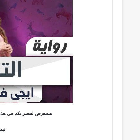
نستعرض لحضراتكم فى هذه ال
نبذ