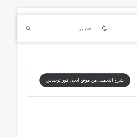
الوضع
بحث
المظلم
عن
شرح التحميل من موقع ايجي فور تريندس