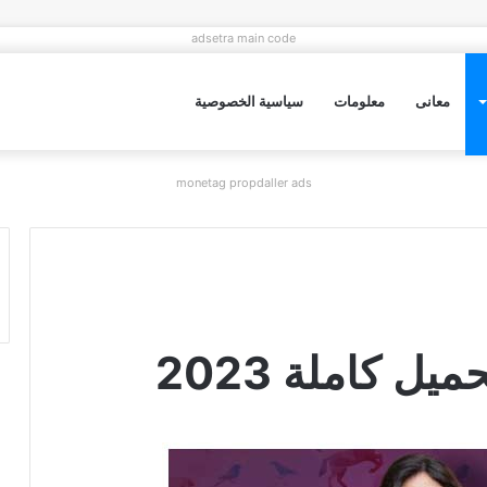
adsetra main code
معانى
معلومات
سياسية الخصوصية
monetag propdaller ads