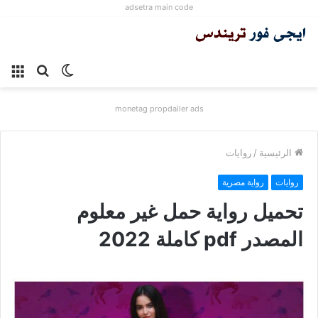
adsetra main code
الوضع
بحث
الق
المظلم
عن
monetag propdaller ads
الرئيسية
/
روايات
روايات
رواية مصرية
تحميل رواية حمل غير معلوم
المصدر pdf كاملة 2022