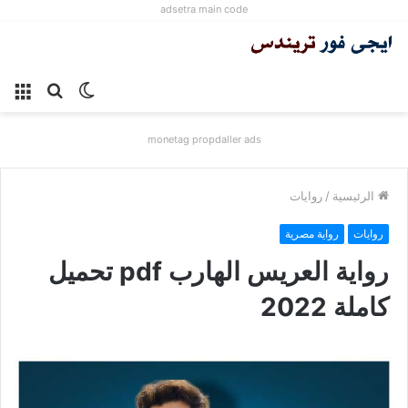
adsetra main code
الوضع
بحث
الق
المظلم
عن
monetag propdaller ads
الرئيسية
/
روايات
روايات
رواية مصرية
رواية العريس الهارب pdf تحميل
كاملة 2022