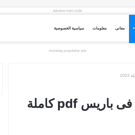
adsetra main code
معانى
معلومات
سياسية الخصوصية
monetag propdaller ads
تحميل رواية صعيدى فى باريس pdf كاملة