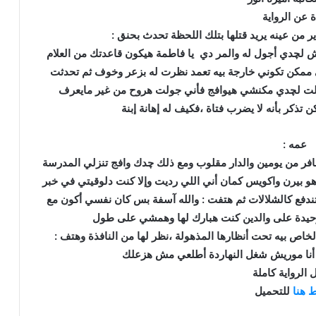
ة عن الرواية
ير من عينه يريد قتلها بتلك اللحظة تحدث بحنق :
 لچدي أجول له والمر دي يا فاطمة هيكون قاعدتك من العلام
 ممكن تكوني خارجة بيه تعمد نظرت له بزعر وخوف ثم تحدثت
جولت لچدي مكنشي هيوافج فأني جولت هروح من غير مايعرف
ن تذكر بأنه لا يضرب فتاة ،فكيف له إهانة إبنة
عمه :
فر من يومين والدار مقلوب ومع ذلك چدك وافج تنزلي المدرسة
و بيرن واكويس كمان أني اللي رديت وإلا كنت دلوقيتي في خبر
ندفع كالشلالات ثم هتفت : والله آسفة بس كان نفسي أكون مع
ووحيدة على والدين كنت هبارك لها وهمشي على طول
لخاص بيه تحت أنظارها المذهولة ،نظر لها من النافذة وهتف :
 أنا موريش شغل النهاردة أطلعي مش هزعلك
 الرواية كاملة
 هنا
للتحميل