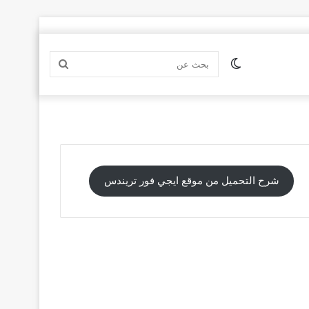
الوضع
بحث
المظلم
عن
شرح التحميل من موقع ايجي فور تريندس