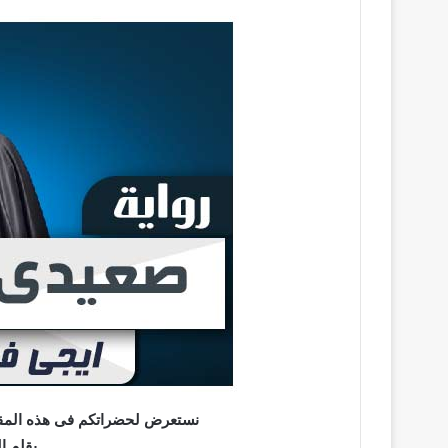
نستعرض لحضراتكم فى هذه المقا
بقلم ال