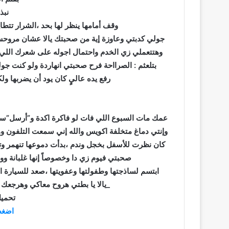
نبذ
وقف أمامها ينظر لها بحد ،الشرار تتطا
جولي كدبتي وعاوزة إية من صحبتك يالا عشان مروحش
وهتتعملي زي الخدم واحتمال اجوله على شعرك اللي
بتلعثم : الصرااحة فرح صحبتي انهاردة ولو كنت 
رفع يده عاليٍ كان يود أن يضربها ولك
عمك مات السبوع اللي فات لو فاكرة اكدة و”أرسل”سا
وإنتي دماغ متخلفة اكويس والله إني سمعت التلفون وه
كان نظرت للأسفل بخجل وندم ،بدأت دموعها تنهمر وت
صحبتي فيوم زي دا وخصوصاً إنها غلبانة 
ابتسم لساذجتها وطفولتها وعفويتها ،صعد للسيارة ا
_يالا يا بطتي هروح معاكي وهرجعك
تحميل
اضغط