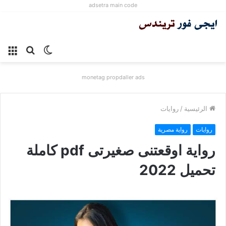
adsetra main code
الوضع
بحث
الق
المظلم
عن
monetag propdaller ads
الرئيسية
/
روايات
روايات
رواية مصرية
رواية اوقعتنى صغيرتى pdf كاملة
تحميل 2022