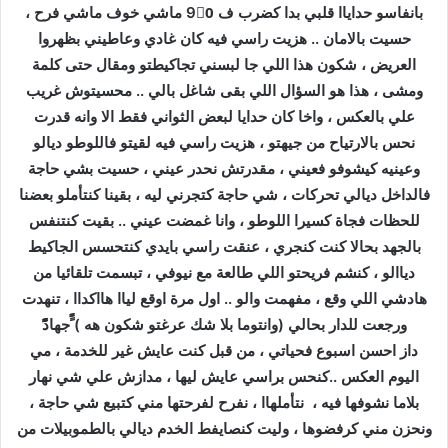
بانفاسو حداياا قلبي بدا كضرب ف 90ً ماشي خوف ماشي فرح ،
حسيت بالامان .. هزيت راسي فيه كان غادي وعاطيني بظهروا
العريض ، شكون هذا اللي جا لبسني تجاكيطتو ومقال حتى كلمة
ومشى ، هذا هو السؤال اللي بقى شاغل بالي .. محسيتوش غريب
علي بالعكس ، واخا كان حدايا لبعض الثواني فقط الا وانه قدرت
نحس بالارتياح من جيهتو ، هزيت راسي فيه لقيتو فاللوطو ديالو
وعينيه كيشوفو فعيني ، مقدرتش نحدر عيني ، حسيت بشي حاجة
فالداخل ديالي تحركات ، شي حاجة كتجرني ليه ، بقينا كنتأملو بعضنا
للحظات فجاة كسيرا اللوطو ، وانا غمضت عيني .. بقيت كنتنفس
بالجهد بحالا كنت كنجري ، عنقت راسي بايدي كنتحسس الجاكيط
دياالو ، كنشم فريحتو اللي طالعة مع نيوفي ، تبسمت تلقائيا من
هادشي اللي وقع ، مفهمت والو .. اول مرة اوقع لياا هااكداا ، تنهدت
ورجعت للدار بحالي (وانتوما بلا شك عرغتو شكون هه ) ًًًجهادًًًً
داز احسن اسبوع فحياتي ، من قبل كنت عايش غير للخدمة ، مي
اليوم العكس ..كنحس براسي عايش ليها ، مدازش علي شي نهار
بلاما نشوفها فيه ، نتأملهاا ، نفرح لفرحتها مني كتبيع شي حاجة ،
ونحزن مني كرفضوها ، وليت كنصايفط الخدم ديالي بالطموبيلات من