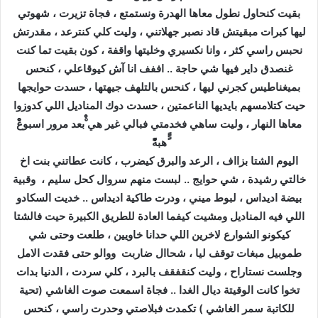
بقيت كنحاول نطول معاها الهدرة ونستمتع ، فجاة تزيرت ، شهوتي
ليها كبرات مبقيتش قاد نصبر جهلاتني ، وليت كلي كنترعد ، مقدرتش
نحبس راسي كثر ، وانا نكسيري وخليتها واقفة ، كون بقيت تما كنت
غنصدق داير فيها شي حاجة .. اففف انا آش كيوقاعلي ، كنحس
بميغناطيس كجرني ليها ، كنحس بالتلهف جيهتها ، حسدت حوايجها
حيت كتلامسهم بايديها الناعمتين ، حسدت دوك المناديل اللي كدوزوا
معاها النهار ، وليت ساهي فخدمتي فبالي غير هي ْْْبعد مرور اسبوعْْْْ
ًًًهبةًًًً
اليوم الشتا بزااف ، الرعد والبرق كيضرب ، كانت عطاتني بنت اخ
خالتي رشيدة ، شي حوايج .. لبست منهم سروال كحل سليم ، وقبية
بيضة اديداس ، لبوط ميني ، ودرت طاكية اديداس .. خديت السكادو
اللي فيه المناديل ومشيت كيفما العادة للطريق الكبيرة حيت فالشتا
كيكونو الشوارع لاخرين اللي حدانا خاويين ، طلعت وحتى شي
طموبيل مبغات توقف ليا ، شحاال ضاربت ووالو حتى فقدت الامل
وجلست نستاراح ، وليت كنقفقف بالبرد ، كلي سردت ، الدنيا بدات
تخوا كانت الوقيتة ديال الغدا .. فجاة اسمعت صوت الغاشي (تحية
للكاتبة سمر الغاشي ) تكمدت فبلاصتي وحدرت راسي ، كنحس