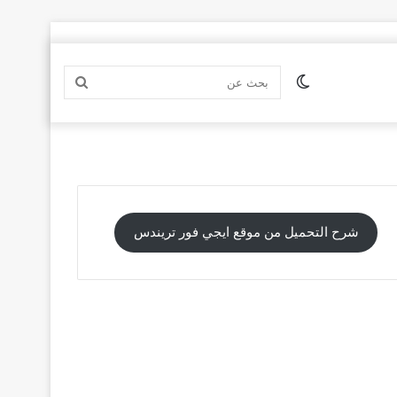
الوضع
بحث
المظلم
عن
شرح التحميل من موقع ايجي فور تريندس