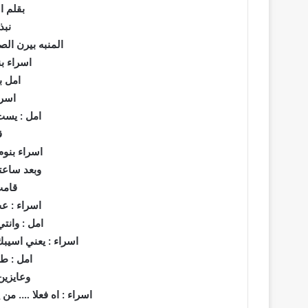
بقلم ا
نبذ
المنبه بيرن ال
اسراء بن
امل ب
اسرا
امل : يست
ق
اسراء بنو
وبعد ساعتي
قامت
اسراء : عج
امل : وانت
اسراء : يعني اسيب
امل : طب
وعايزين
اسراء : اه فعلا …. من