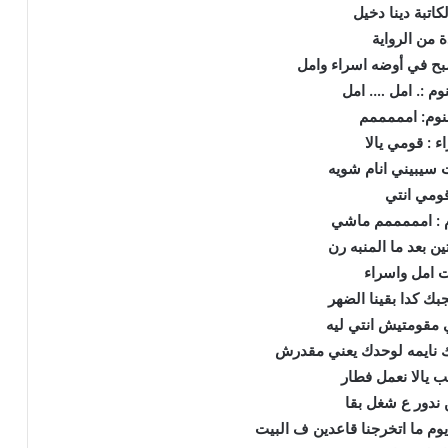
لكاتبة دينا دخيل
ة من الرواية
صبح في أوضه اسراء وامل
وم :. امل …. امل
نوم: امممممم
ء : قومي يالا
 سيبيني انام شويه
ومي انتي
م : امممممم ماشي
ن بعد ما المنبه رن
 امل واسراء
بك كدا بقينا الضهر
ي مقومتيش انتي ليه
ك نايمه لوحدك يعني مقدرش
 يالا نعمل فطار
 ندور ع شغل بقا
 يوم ما اتخرجنا قاعدين ف البيت