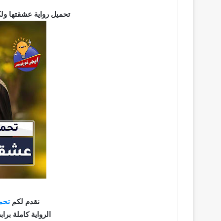
تحميل رواية عشقتها ولكن pdf كاملة برابط مباش
نقدم لكم
تحم
الرواية كاملة برابط مبا