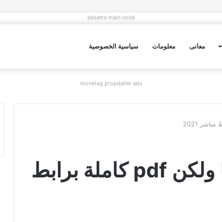
adsetra main code
معانى
معلومات
سياسية الخصوصية
monetag propdaller ads
تحميل رواية عشقتها ولكن pdf كاملة برابط