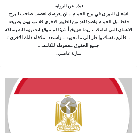
نبذة عن الرواية
اشعال النيران في برج الحمام .. لن يعرضك لغضب صاحب البرج
فقط ،بل الحمام واصدقاءه من الطيور اﻻخري فلا تستهون بطبيعه
اﻻنسان التي امامك ،، ربما هو يخبأ شيئا لم تتوقع انت يوما انه يمتلكه
.. فالزم نفسك وانظر الي ما تحويه .. واستعد لملاقاه ذاتك الاخري ؛
جميع الحقوق محفوظه للكاتبه….
سارة عاصم…