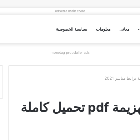
adsetra main code
معانى
معلومات
سياسية الخصوصية
monetag propdaller ads
رواية قلب لا يقبل الهزيمة pdf تحميل كاملة