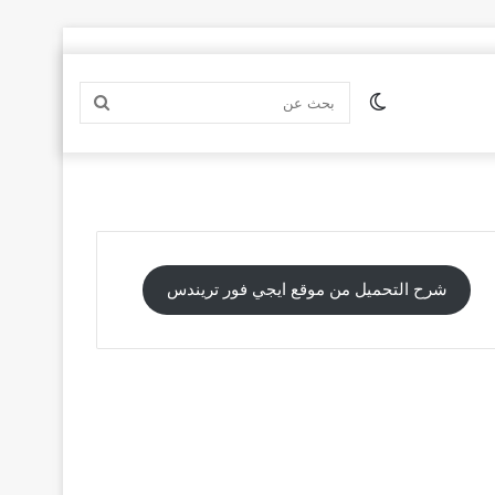
الوضع
بحث
المظلم
عن
شرح التحميل من موقع ايجي فور تريندس