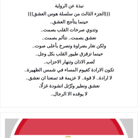
نبذة عن الرواية
(((الجزء الثالث من سلسلة هوس العشق)))
حينما يتأجج العشق..
وتدوي صرخات القلب بصمت..
نعشق بصمت.. نتألم بصمت..
ولكن نغار بضراوة ونصرخ بأعلى صوت..
حينما تزقزق طيور القلب بكل وجل..
تُصم الاذان وتنهار الاحزاب..
تكون الارادة كغيوم المساء في شمس الظهيرة..
لا ارادة.. لا قوة.. لا عزيمة قد تمنعنا ان نعشق..
نعشق ونطير ونُرّتل انشودة غزلًا،
لا يوقده الا الرجال..