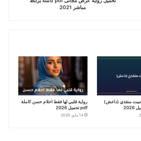
تحميل رواية عرض مجانى pdf كاملة برابط
مباشر 2021
حببت منقذي (داعش)
رواية قلبي لها فقط احلام حسن كاملة
pdf تحميل 2026
14 مايو، 2026