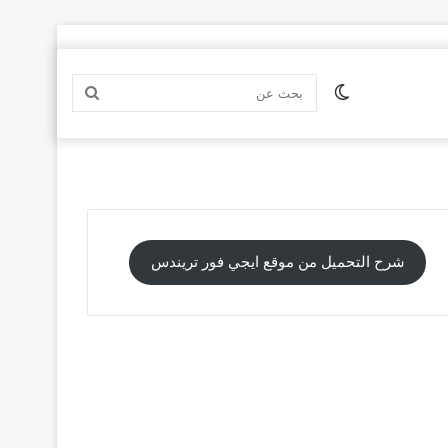
الوضع
بحث
المظلم
عن
شرح التحميل من موقع ايجي فور تريندس