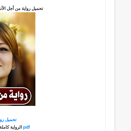
تحميل رواية من أجل الأنتقام pdf كاملة برابط مب
تحميل روا
pdf
الرواية كاملة براب