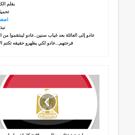
بقلم الك
تحميل
اضغط
نبذ
عادو إلى العائلة بعد غياب سنين..عادو لينتقموا م
فرحتهم…عادو لكي يظهرو حقيقه تكتم الأم