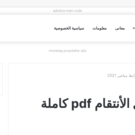
adsetra main code
معانى
معلومات
سياسية الخصوصية
monetag propdaller ads
تحميل رواية من أجل الأنتقام pdf كاملة