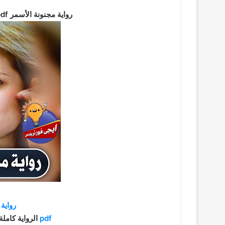
رواية مجنونة الأسمر pdf كاملة برابط مباشر تحميل 2021
رواية
م
pdf
الرواية كاملة براب