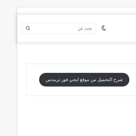
الوضع
بحث
المظلم
عن
شرح التحميل من موقع ايجي فور تريندس