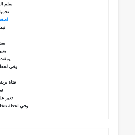
بقلم ال
تحميل
اضغط
نبذ
يعش
يغير
يمقت 
وفي لحظة
فتاة بريئ
تع
تغير عل
وفي لحظة تتخلي