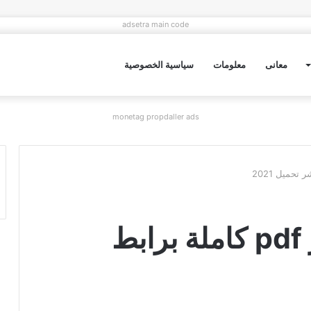
adsetra main code
معانى
معلومات
سياسية الخصوصية
monetag propdaller ads
رواية مجنونة الأسمر pdf كاملة برابط