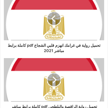
تحميل رواية في غرامك انهزم قلبي الشجاع pdf كاملة برابط
مباشر 2021
تحميل رواية الراقصة والبلطجى pdf كاملة برابط مباشر