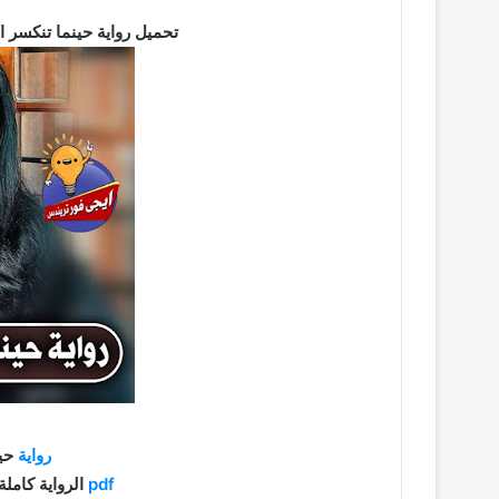
تحميل رواية حينما تنكسر المرآة pdf كاملة برابط
رواية
حين
pdf
الرواية كاملة براب