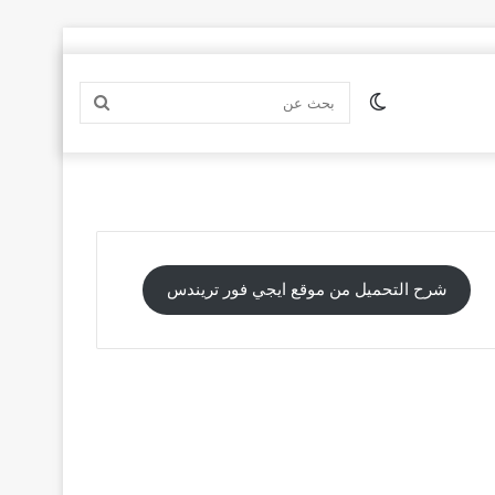
الوضع
بحث
المظلم
عن
شرح التحميل من موقع ايجي فور تريندس