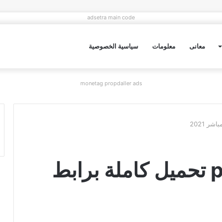
adsetra main code
معانى
معلومات
سياسية الخصوصية
monetag propdaller ads
رواية مصير واحد pdf تحميل كاملة برابط