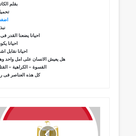
بقلم الكا
تحميل
اضغط
نبذ
احيانا يضعنا القدر فى 
احيانا يك
احيانا نقابل ا
هل يعيش الانسان على امل واحد وهو 
القسوة – الكراهية – القتل 
كل هذه العناصر فى رو