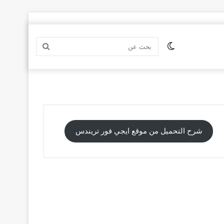
الوضع
بحث
المظلم
عن
شرح التحميل من موقع ايجي فور تريندس