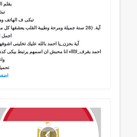
بقلم ال
نبذ
تبكى ف الهاتف وه
آية. (28 سنة جميلة ومرحة وطيبة القلب يعشقها ك
اجمل ا
آية بحزن_يا احمد بالله عليك تخلينى اشوف
احمد بقرف_لااااء انا محبش ان اسمهم يرتبط بيكى كدة
وا
تحميل
اضغط