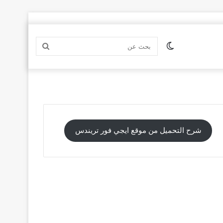
الوضع
بحث
المظلم
عن
شرح التحميل من موقع ايجي فور تريندس