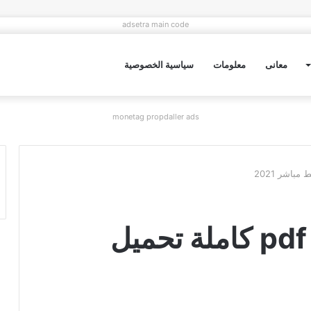
adsetra main code
معانى
معلومات
سياسية الخصوصية
monetag propdaller ads
رواية للقدر رأي أخر pdf كاملة تحميل