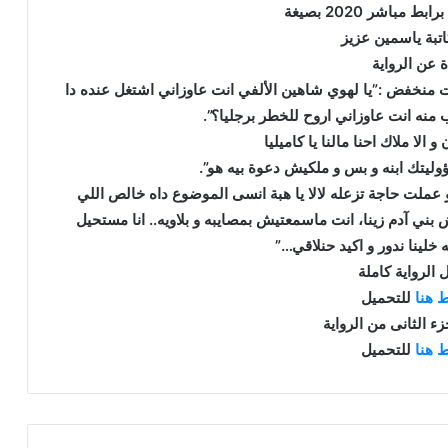
ط مباشر 2020 بصيغة
اتبة ياسمين عزيز
ة عن الرواية
منخفض :”يا لهوي شاهين الألفي انت عاوزاني اشتغل عنده دا
منه انت عاوزاني اروح للخطر برجليا؟”.
الا ملاك احنا مالنا يا كاميليا
ليتك ابنه و بس و ملكيش دعوة بيه هو”.
عملت حاجة تزعله لالا يا هبة انسى الموضوع داه خالص اللي
ي آدم زينا، انت ماسمعتيش بمصايبه و بلاويه.. انا مستحيل
 خلينا ندور و اكيد حنلاقي…”
 الرواية كاملة
 هنا
للتحميل
ء الثانى من الرواية
 هنا
للتحميل