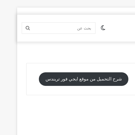
الوضع
بحث
المظلم
عن
شرح التحميل من موقع ايجي فور تريندس