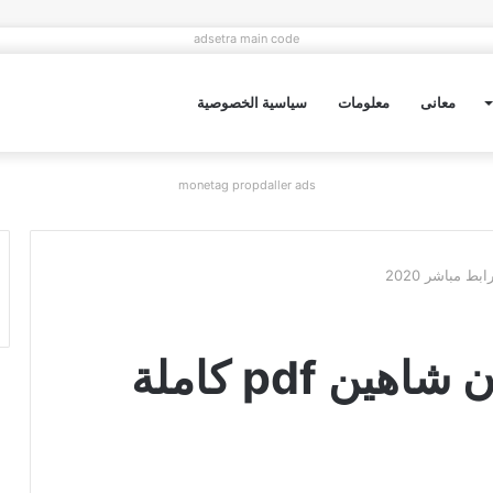
adsetra main code
معانى
معلومات
سياسية الخصوصية
monetag propdaller ads
تحميل رواية الشيطان شاهين pdf كاملة