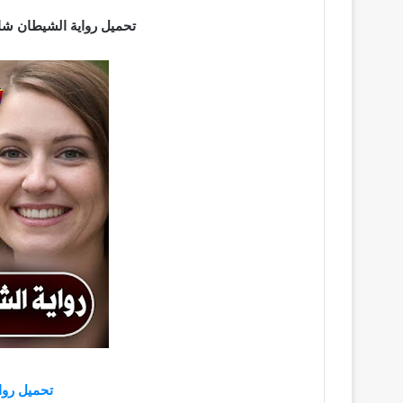
تحميل رواية الشيطان شاهين pdf كاملة برابط مب
تحميل روا