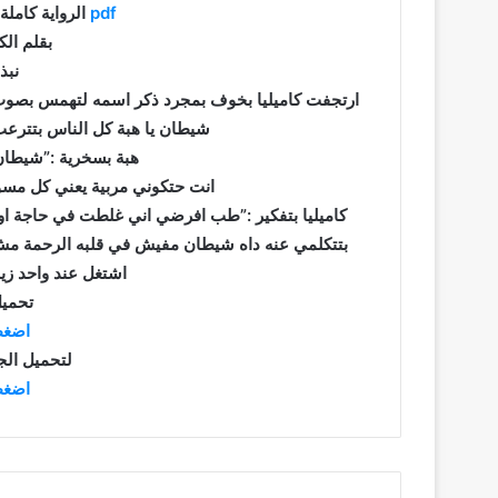
pdf
الرواية كاملة براب
بقلم الك
نبذ
ارتجفت كاميليا بخوف بمجرد ذكر اسمه لتهمس بصوت 
شيطان يا هبة كل الناس بتترعب 
هبة بسخرية :”شيطان و 
انت حتكوني مربية يعني كل مسؤو
كاميليا بتفكير :”طب افرضي اني غلطت في حاجة او 
بتتكلمي عنه داه شيطان مفيش في قلبه الرحمة مش بن
اشتغل عند واحد زيه
تحميل
اضغط
لتحميل الجز
اضغط