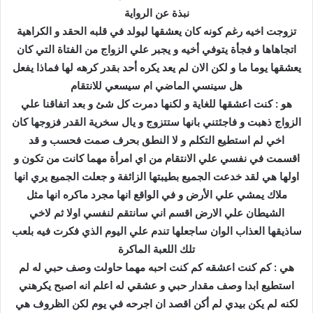
نبذة عن الرواية
تزوجت اخيه رغم كونه كان يعشقها ليولد في قلبه الحقد و الكراهية
اتجاهاها و فجأة يتوفي أخيه و يجبر علي الزواج من الفتاة التي كان
يعشقها يوما ما و لكن الان لم يعد يكره أحد بقدر كرهه لها فماذا يفعل
هل سينسي الماضي ام سيسعي للانتقام
هو : كنت اعشقها للغاية و لكنها دمرت كل شئ و بعد اتفاقنا علي
الزواج ذهبت و فاجئتني بانها ستتزوج و يال سخرية القدر فزوجها كان
اخي لم استطيع التكلم و لا النطق بحرف صمت فحسب و قد
اقسمت في نفسي علي الانتقام من اي امرأة مهما كانت من تكون و
اولها هي لقد خدعت الجميع بطيبتها الزائفة و جعلت الجميع يري انها
ملاك يمشي علي الأرض و في الواقع انها مجرد ماكره انها مثل
الشيطان علي الارض اقسم اني سانتقم لنفسي اولا ثم لاخي
ساذيقها العذاب الوان ساجعلها تندم علي اليوم الذي فكرت فيه بلعب
تلك اللعبة الماكرة
هي : كم كنت اعشقه كم كنت احبه مهما حاولت وصف حبي له لم
استطيع ابدا وصف مقدار حبي و عشقي له اعلم انه اصبح يكرهني
لكنه لم يكن بيدي لم أكن اقصد ان اجرحه في يوم لكن الظروف هي