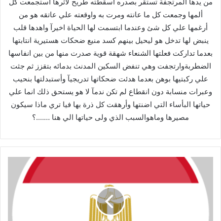
من يدها المرتجفة تستقر بصدره أسقطته طريح لأثرها استجمعت كل
ألمها وجمعت كل ما عانته ومرت به واوقعته علي عاتقه هو من
أرغمها علي كل شئ وعندما ابتسمت لها الحياة اخيرآ واهدها قلب
ينبض لها تدخل هو ليحيل بينهم كسد منيع ضحكات هستيرية انتابتها
بعدما تداركت فعلتها الشنعاء شهقة قوية صدرت منها من بين انفاسها
الضطربةوارتجفت وهي تنفض السكين المدنث بدمائه بتقزز ثم جثت
علي ركبتيها بوهن بعدما هدئت ضحكاتها تدريجيآ وأستبدلتها بنحيب
وعبرات منسابة دون انقطاع لم تكن ندمآ لا هو يستحق ذلك انما علي
حياتها البأساء التي اضنتها وأرهقت كل ذرة بها فيا تري ماذا سيكون
مصيرها وماهوالسبب الذي ولى حياتها الي هنا …….؟