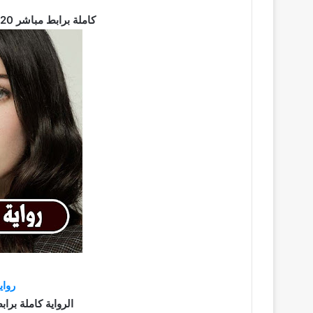
تحميل رواية قناص قلبي pdf كاملة برابط مباشر 2020
رواي
الرواية كاملة برابط مباش