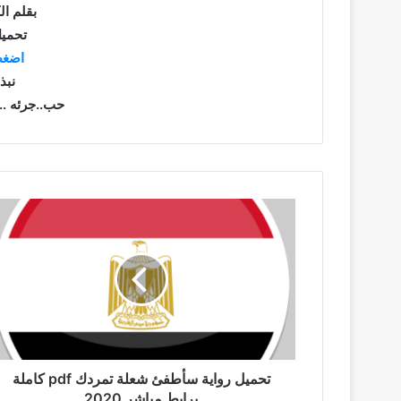
بقلم ال
تحميل
اضغط
نبذ
حب..جرئه .
تحميل رواية سأطفئ شعلة تمردك pdf كاملة
برابط مباشر 2020