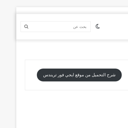
الوضع
بحث
المظلم
عن
شرح التحميل من موقع ايجي فور تريندس