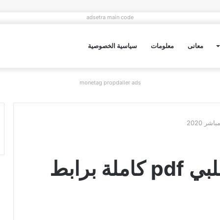
adsetra main code
معانى
معلومات
سياسية الخصوصية
monetag propdaller ads
تحميل رواية قناص قلبي pdf كاملة برابط