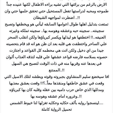
الارض بالرغم من برائتها التي تشيه براءه الاطفال لكنها عنيده جداً
طموحه ومحبه لدراستها تفعل المستحيل حتي تحقق حلمها حتي وان
اضطرت لمواجهه الشيطان ..!!
تمتعت بتدليل اهلها طوال اعوامها السابقه ليأتي هو ويخطفها وتصبح
سجينته.. سجينه حبه وعشقه وهوسه بها.. سجينه تملكه وغيرته
العنيفه..!! اختطفها هو ليذلها ويكسر كبرياؤها ولكن انقلب السحر
علي الساحر واختطفت هي قلبه بعد ان ظن هو انه قد قام بتحصينه
جيدا من اي دخيل ولكن اتت هي محطمه كل القواعد و اجتازت
حصونه بسلاسه فارضه قواعد عشقها علي قلبه لتذقه العذاب ألوان
في بعدها عنه وقربها منه في ذات الوقت لتصبح هي السهل
الممتنع..!!
افا سيخضع سليم المنشاوي بجبروته وقوته وبطشه لتلك الاسيل التي
وقعت في عشق خاطفها ومنقذها معاً..؟!! وقعت بعشق معذبها
ومدللها الذي خاض حرب داميه بين عقله وقلبه كان بها كبرياؤه
وغروره امام عشقه وهوسه بها..!!
لينسجوا روايه بألف حكايه وحكايه تغزلها لنا خيوط الشمس….
تحميل الرواية كاملة