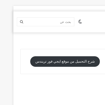
الوضع
بحث
المظلم
عن
شرح التحميل من موقع ايجي فور تريندس