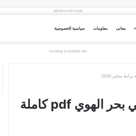
adsetra main code
معانى
معلومات
سياسية الخصوصية
monetag propdaller ads
تحميل رواية وقعنا في بحر الهوي pdf كاملة