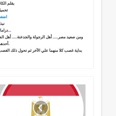
بقلم الكات
تحميل
اضغط
نبذ
دراما إجتماعية صعيدية…
ومن صعيد مصر….. أهل الرجولة والجدعنة….. أهل الجود
أحدهم أشد من العقد.
بداية غصب كلا منهما علي الآخر ثم تحول ذلك ال