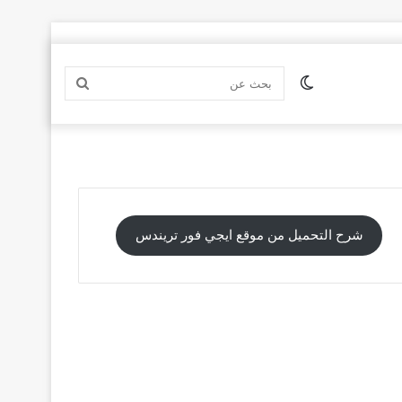
الوضع
بحث
المظلم
عن
شرح التحميل من موقع ايجي فور تريندس