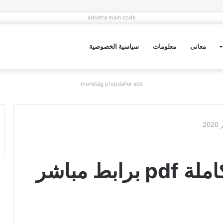
adsetra main code
معانى
معلومات
سياسية الخصوصية
monetag propdaller ads
تحميل رواية راضية كاملة pdf برابط مباشر