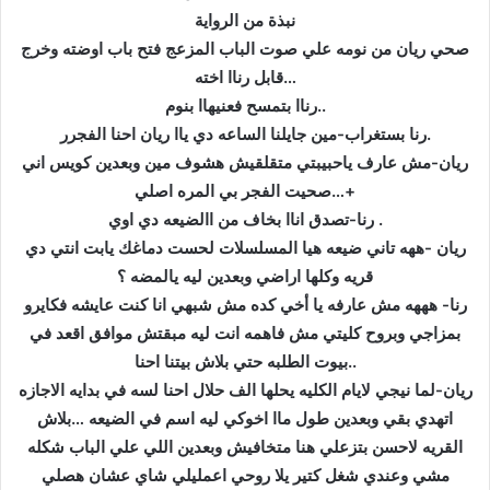
نبذة من الرواية
صحي ريان من نومه علي صوت الباب المزعج فتح باب اوضته وخرج
قابل رناا اخته…
رناا بتمسح فعنيهاا بنوم..
رنا بستغراب-مين جايلنا الساعه دي ياا ريان احنا الفجرر.
ريان-مش عارف ياحبيبتي متقلقيش هشوف مين وبعدين كويس اني
صحيت الفجر بي المره اصلي…+
رنا-تصدق اناا بخاف من االضيعه دي اوي .
ريان -ههه تاني ضيعه هيا المسلسلات لحست دماغك يابت انتي دي
قريه وكلها اراضي وبعدين ليه يالمضه ؟
رنا- هههه مش عارفه يا أخي كده مش شبهي انا كنت عايشه فكايرو
بمزاجي وبروح كليتي مش فاهمه انت ليه مبقتش موافق اقعد في
بيوت الطلبه حتي بلاش بيتنا احنا..
ريان-لما نيجي لايام الكليه يحلها الف حلال احنا لسه في بدايه الاجازه
اتهدي بقي وبعدين طول ماا اخوكي ليه اسم في الضيعه …بلاش
القريه لاحسن بتزعلي هنا متخافيش وبعدين اللي علي الباب شكله
مشي وعندي شغل كتير يلا روحي اعمليلي شاي عشان هصلي